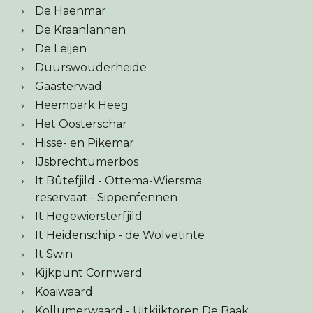
De Haenmar
De Kraanlannen
De Leijen
Duurswouderheide
Gaasterwad
Heempark Heeg
Het Oosterschar
Hisse- en Pikemar
IJsbrechtumerbos
It Bûtefjild - Ottema-Wiersma
reservaat - Sippenfennen
It Hegewiersterfjild
It Heidenschip - de Wolvetinte
It Swin
Kijkpunt Cornwerd
Koaiwaard
Kollumerwaard - Uitkijktoren De Baak