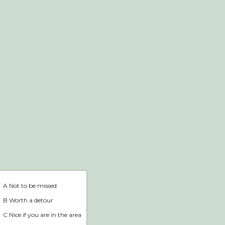
Webshop
Home
A Not to be missed
B Worth a detour
C Nice if you are in the area