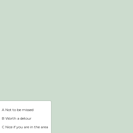
Webshop
Home
A Not to be missed
B Worth a detour
C Nice if you are in the area