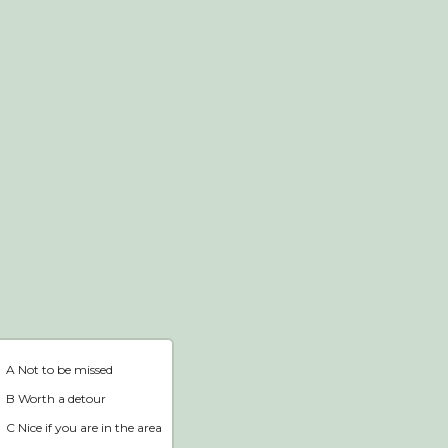
Webshop
Home
A Not to be missed
B Worth a detour
C Nice if you are in the area