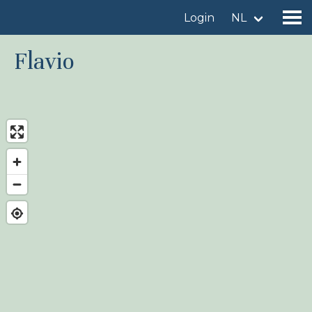
Login
NL
Flavio
Vind een vogelgebied
Voeg vogelgebied toe
Vind een vogel
Nieuws
Birdingplaces In de kijker
Birdingplaces Top 100
Birders League
Mijn favorieten