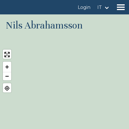
Login
IT
Nils Abrahamsson
Trova un sito
Aggiungi un sito
Trova una specie
News
Birdingplaces Sotto i riflettori
Birdingplaces Top 100
Birders League
I miei preferiti