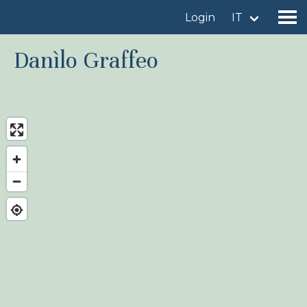
Login
IT
Danìlo Graffeo
Trova un sito
Aggiungi un sito
Trova una specie
News
Birdingplaces Sotto i riflettori
Birdingplaces Top 100
Birders League
I miei preferiti