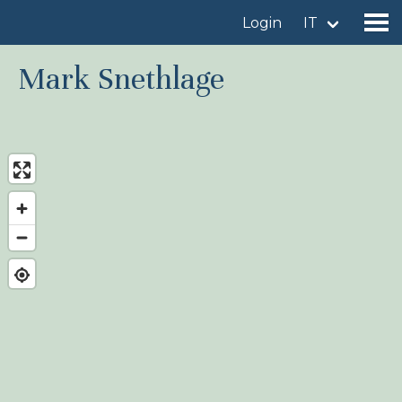
Login
IT
Mark Snethlage
Trova un sito
Aggiungi un sito
Trova una specie
News
Birdingplaces Sotto i riflettori
Birdingplaces Top 100
Birders League
I miei preferiti