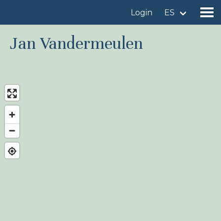
Login
ES
Jan Vandermeulen
Encuentre un sitio de observación de aves
Añadir un sitio de observación de aves
Encuentre un ave
Noticias
Birdingplaces En el punto de mira
Birdingplaces Top 100
Liga Birders