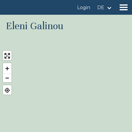
Login
DE
Eleni Galinou
Gebiet finden
Gebiet hinzufügen
Vogelart finden
Nachrichten
Birdingplaces Im Fokus
Birdingplaces Top 100
Birders League
Meine Favoriten